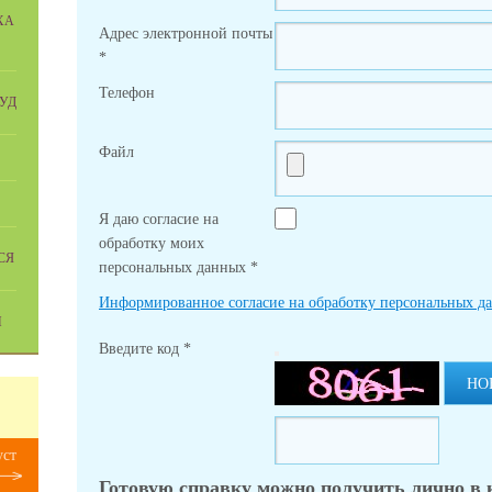
ХА
Адрес электронной почты
*
Телефон
РУД
Файл
Я даю согласие на
обработку моих
СЯ
персональных данных
*
Информированное согласие на обработку персональных д
И
Введите код
*
НО
уст
Готовую справку можно получить лично в