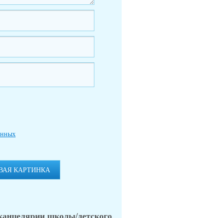
анных
ВАЯ КАРТИНКА
 канцелярии школы/детского