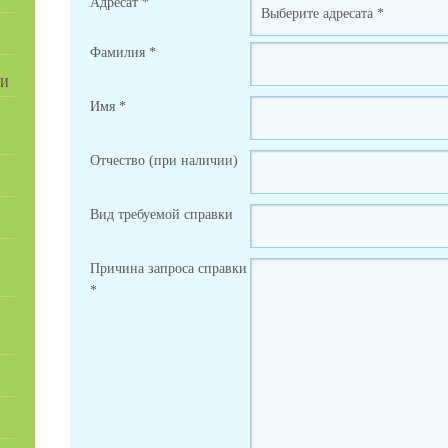
Адресат
*
Фамилия
*
ИИ
Имя
*
Отчество (при наличии)
Вид требуемой справки
Й
Причина запроса справки
*