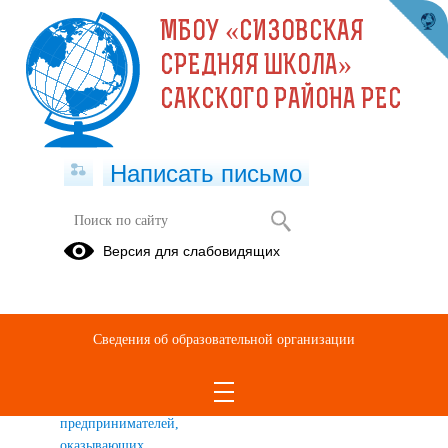
МБОУ «СИЗОВСКАЯ
СРЕДНЯЯ ШКОЛА»
САКСКОГО РАЙОНА РЕС
Написать письмо
Версия для слабовидящих
Питание
ГОРЯЧЕЕ
Диетическое
Доступная
ПИТАНИЕ
питание
среда
Сведения об образовательной организации
Перечень
Информация
юридических
для
лиц и
родителей
предпринимателей,
оказывающих