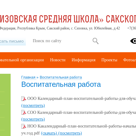
ИЗОВСКАЯ СРЕДНЯЯ ШКОЛА» САКСКОГ
Федерация, Республика Крым, Сакский район, с. Сизовка, ул. Юбилейная, д.42
+7(36
сать письмо
овательной организации
Новости
Информация
Проекты
Фотоа
Главная
»
Воспитательная работа
Воспитательная работа
ООО Календарный-план-воспитательной-работы-для-обуча
(посмотреть)
СОО Календарный-план-воспитательной-работы-для-обуч
(посмотреть)
НОО Какалендарный-план-воспитательной-работы-начальн
уч.год.pdf
(скачать)
(посмотреть)