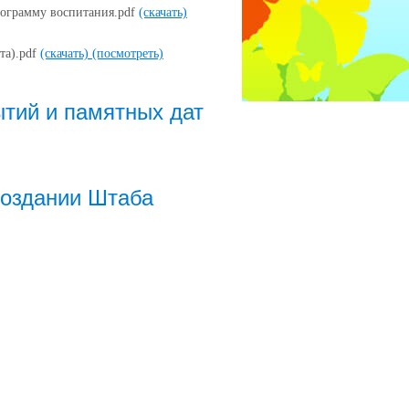
рограмму воспитания.pdf
(скачать)
та).pdf
(скачать)
(посмотреть)
тий и памятных дат
 создании Штаба