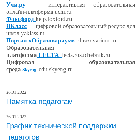
Учи.ру
— интерактивная образовательная
онлайн-платформа uchi.ru
Фоксфорд
help.foxford.ru
ЯКласс
— цифровой образовательный ресурс для
школ yaklass.ru
Портал «Образовариум»
obrazovarium.ru
Образовательная
платформа
LECTA
lecta.rosuchebnik.ru
Цифровая образовательная
среда
edu.skyeng.ru
Skyeng
26.01.2022
Памятка педагогам
26.01.2022
График технической поддержки
педагогов