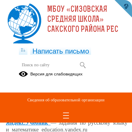
МБОУ «СИЗОВСКАЯ
СРЕДНЯЯ ШКОЛА»
САКСКОГО РАЙОНА РЕС
Написать письмо
Дистанционное обучение
Версия для слабовидящих
Платформы
для организации и проведения дистанционных
общеобразовательных мероприятий
Сведения об образовательной организации
МБОУ Сизовская средняя школа-Электронный журнал
Российская электронная школа
resh.edu.ru
М
едиатека «Просвещения»
media.prosv.ru
Яндекс.Учебник
— задания по русскому языку
и математике education.yandex.ru