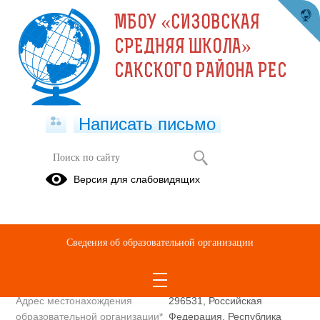
МБОУ «СИЗОВСКАЯ
СРЕДНЯЯ ШКОЛА»
САКСКОГО РАЙОНА РЕС
Написать письмо
Полное наименование
Муниципальное бюджетное
Версия для слабовидящих
образовательной организации*
общеобразовательное
учреждение «Сизовская
средняя школа» Сакского
района Республики Крым
Сведения об образовательной организации
Сокращенное наименование
МБОУ «Сизовская средняя
образовательной организации*
школа» Сакского района Рес
Адрес местонахождения
296531, Российская
образовательной организации*
Федерация, Республика