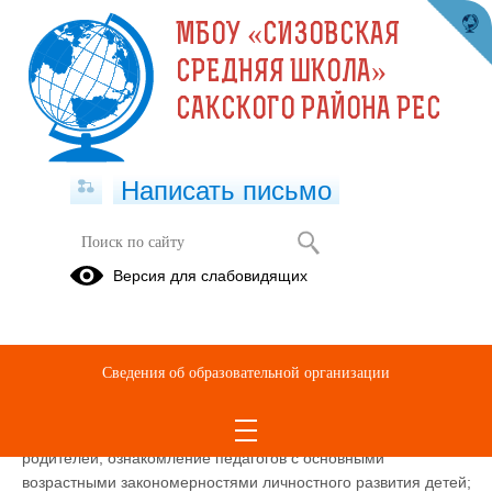
МБОУ «СИЗОВСКАЯ
СРЕДНЯЯ ШКОЛА»
САКСКОГО РАЙОНА РЕС
Написать письмо
СТРАНИЦА ПСИХОЛОГА
Версия для слабовидящих
Педагог-психолог:
Мельникова Алевтина Сергеевна
Мое
профессиональное кредо
- не давать советов, уметь
выслушать, понять, оказать помощь.
Сведения об образовательной организации
Главными направлениями
в моей работе являются:
Психологическое просвещение
1.
: повышение
психологической компетентности педагогов, учащихся и их
родителей; ознакомление педагогов с основными
возрастными закономерностями личностного развития детей;